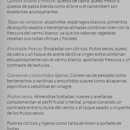
Quesos suaves y frescos
: quesos de cabra, queso fresco o
quesos de pasta blanda como el brie o el camembert son
excelentes acompañantes.
Tapas de verduras
: alcachofas, espárragos blancos, pimientos
de piquillo asados o berenjenas aliñadas combinan bien con la
frescura del vermú blanco, ya que los sabores vegetales
resaltan sus notas cítricas y florales.
Ensaladas frescas
: Ensaladas con cítricos, frutos secos, queso
de cabra y un toque de aceite de oliva virgen extra combinan
estupendamente con el vermú blanco, aportando frescura y u
contraste de texturas.
Conservas y encurtidos ligeros
: Conservas de pescado como
berberechos o sardinas y encurtidos suaves como alcaparras,
pepinillos o cebollitas en vinagre.
Frutos secos
: Almendras tostadas, nueces y avellanas
complementan el perfil frutal y herbal, proporcionando un
contraste entre lo dulce del vermú y el toque salado y crujient
de los frutos secos.
Postres cítricos y ligeros como tarta de limón o sorbete de
frutas.