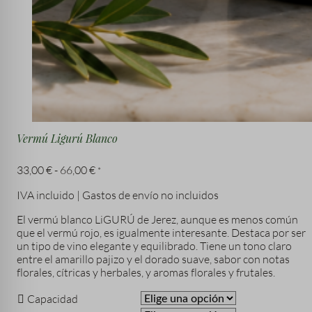
Vermú Ligurú Blanco
Rango
33,00
€
-
66,00
€
*
de
IVA incluido | Gastos de envío no incluidos
precios:
desde
El vermú blanco LiGURÚ de Jerez, aunque es menos común
33,00 €
que el vermú rojo, es igualmente interesante. Destaca por ser
hasta
un tipo de vino elegante y equilibrado. Tiene un tono claro
66,00 €
entre el amarillo pajizo y el dorado suave, sabor con notas
florales, cítricas y herbales, y aromas florales y frutales.
Capacidad